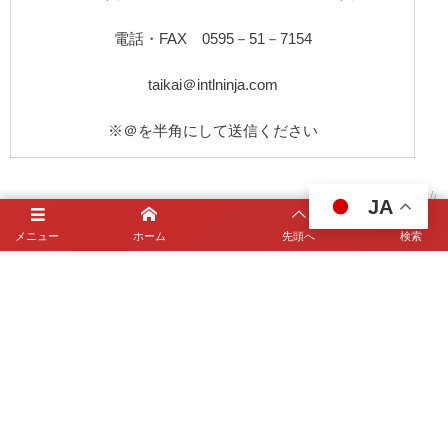
電話・FAX 0595－51－7154
taikai＠intlninja.com
※＠を半角にして送信ください
JA
メニュー
ホーム
先頭へ
検索
ホーム
国際忍者学会とは
総会・大会
研究会