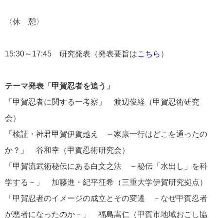
〈休 憩〉
15:30～17:45 研究発表（発表要旨は
こちら
）
テーマ発表「甲賀忍者を追う」
「甲賀忍者に関する一考察」 渡辺俊経（甲賀忍術研究
会）
「検証・神君甲賀伊賀越え ～家康一行はどこを通ったの
か？」 谷和幸（甲賀忍術研究会）
「甲賀流武術秘伝にある白文之法 －秘伝「水出し」を科
学する－」 加藤進・紀平征希（三重大学伊賀研究拠点）
「甲賀忍者のイメージの成立とその変遷 －なぜ甲賀忍者
が悪者になったのか－」 福島嵩仁（甲賀市地域おこし協