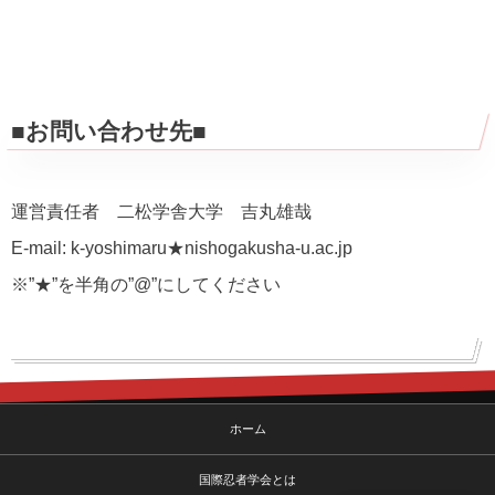
■お問い合わせ先■
運営責任者 二松学舎大学 吉丸雄哉
E-mail: k-yoshimaru★nishogakusha-u.ac.jp
※”★”を半角の”@”にしてください
ホーム
国際忍者学会とは