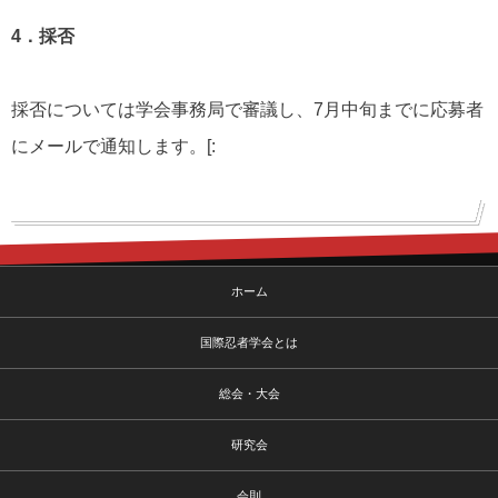
4．採否
採否については学会事務局で審議し、7月中旬までに応募者
にメールで通知します。[:
ホーム
国際忍者学会とは
総会・大会
研究会
会則