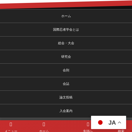
ホーム
国際忍者学会とは
総会・大会
研究会
会則
会誌
論文投稿
入会案内
JA
©
2026
国際忍者学会
メニュー
ホーム
先頭へ
検索