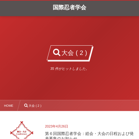
国際忍者学会
大会 ( 2 )
35 件がヒットしました。
HOME
大会 ( 2 )
総会・大会
2023年4月26日
第６回国際忍者学会：総会・大会の日程および発
表募集のお知らせ