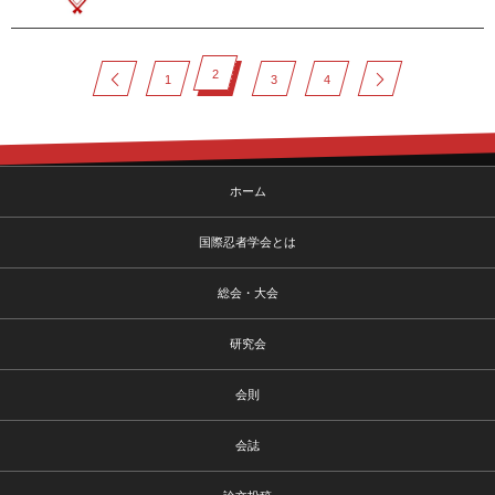
2
1
3
4
ホーム
国際忍者学会とは
総会・大会
研究会
会則
会誌