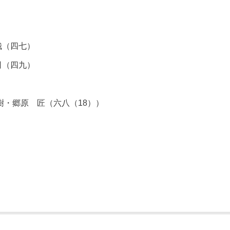
哉（四七）
司（四九）
昌樹・郷原 匠（六八（18））
）