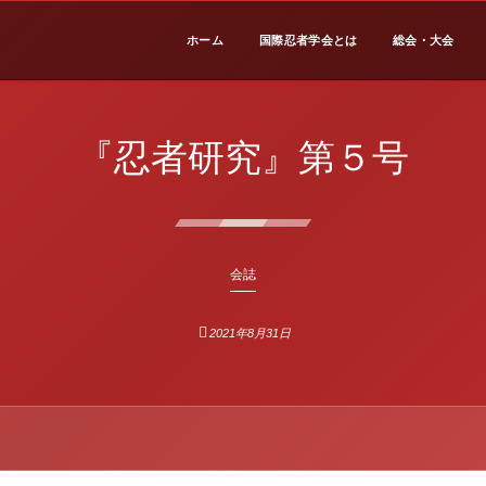
ホーム
国際忍者学会とは
総会・大会
『忍者研究』第５号
会誌
2021年8月31日