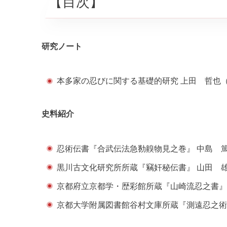
【目次】
研究ノート
本多家の忍びに関する基礎的研究 上田 哲也
史料紹介
忍術伝書『合武伝法急勌齅物見之巻』 中島 
黒川古文化研究所所蔵『竊奸秘伝書』 山田 
京都府立京都学・歴彩館所蔵『山崎流忍之書』
京都大学附属図書館谷村文庫所蔵『測遠忍之術