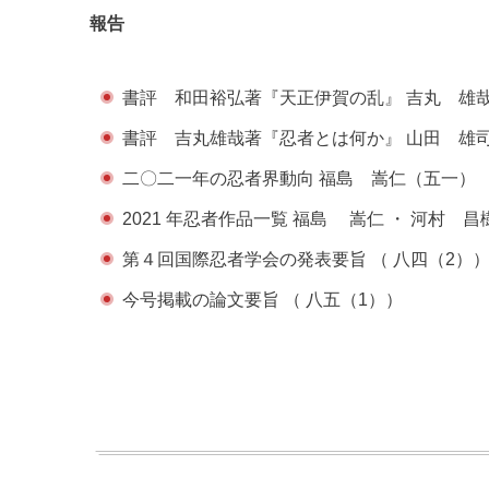
報告
書評 和田裕弘著『天正伊賀の乱』 吉丸 雄
書評 吉丸雄哉著『忍者とは何か』 山田 雄
二〇二一年の忍者界動向 福島 嵩仁（五一）
2021 年忍者作品一覧 福島 嵩仁 ・ 河村 
第４回国際忍者学会の発表要旨 （ 八四（2）
今号掲載の論文要旨 （ 八五（1））